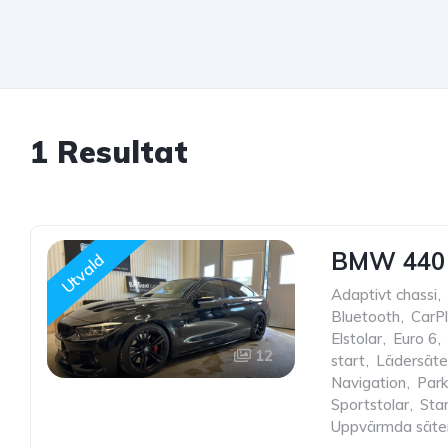
1 Resultat
BMW 440 i
Utvald
Adaptivt chassi
,
Bluetooth
,
CarP
Elstolar
,
Euro 6
,
12
start
,
Lädersäte
Navigation
,
Park
Sportstolar
,
Star
Uppvärmda säte