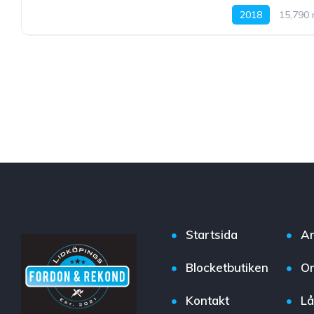
2018
15,790 
Startsida
A
Blocketbutiken
O
Kontakt
Lå