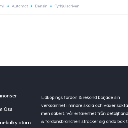
mil
Automat
Bensin
Fyrhjulsdriven
nnonser
Lidköpings fordon & rekond började sin
verksamhet i mindre skala och växer sakt
m Oss
men säkert. Vår erfarenhet från detaljhan
& fordonsbranchen sträcker sig ända bak ti
nekalkylatorn