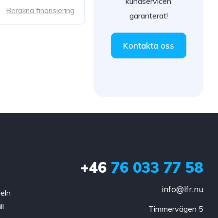
kundservicen
Beräkna finansiering
garanterat!
Kontakta oss
+46
76 033 77 58
a
info@lfr.nu
deln
ll
Timmervägen 5
