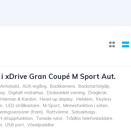
 xDrive Gran Coupé M Sport Aut.
Antisladd
,
AUX-ingång
,
Backkamera
,
Backstartshjälp
,
lay
,
Digitalt mätarhus
,
Dödavinkel varning
,
Dragkrok
,
Harman & Kardon
,
Head-up display
,
Helskinn
,
Keyless
n
,
LED strålkastare
,
M-Sport
,
Minnesfunktion i säten
,
eringssensorer (fram)
,
Rattvärme
,
Sidoairbags
,
t-/stoppfunktion
,
Tonade rutor
,
Trådlös telefonladdare
,
n
,
USB port
,
Växelpaddlar